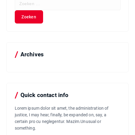
Z
o
e
k
e
n
n
a
a
Archives
r
:
Quick contact info
Lorem ipsum dolor sit amet, the administration of
justice, I may hear, finally, be expanded on, say, a
certain pro cu neglegentur.
Mazim.Unusual or
something.