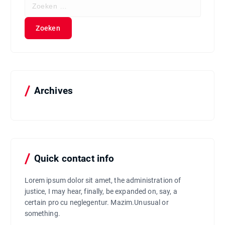
Z
o
e
k
e
n
n
a
a
Archives
r
:
Quick contact info
Lorem ipsum dolor sit amet, the administration of
justice, I may hear, finally, be expanded on, say, a
certain pro cu neglegentur.
Mazim.Unusual or
something.