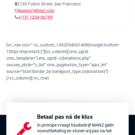
2130 Fulton Street, San Francisco
support@test.com
+(15) 1234-56789
[vc_row css=”.vc_custom_1492054061408{margin-bottom:
100px !important;}”][vc_column][cms_xgrid
cms_template=”cms_xgrid–zdonations.php”
causes_style=”c_list” cms_pagination_type=”ajax_lm”
source=”size:5|order_by:date|post_type:zodonations”]
[/vc_column][/vc_row]
Betaal pas ná de klus
In principe vraagt klusbedrijf MANZ géén
vooruitbetaling en sturen wij pas na het