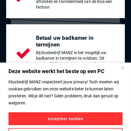
afronden en tevredenheid van de klus een
factuur.
Betaal uw badkamer in
termijnen
Bij klusbedrijf MANZ is het mogelijk uw
badkamer in termijnen te voldoen. Dit
zonder BKR check. Vraag naar de
mogelijkheden.
Deze website werkt het beste op een PC
Klusbedrijf MANZ respecteert jouw privacy! Toch moeten wij
cookies gebruiken om onze website beter te kunnen laten
presteren. Wil je dit niet? Géén probleem, druk dan gerust op
weigeren.
Accepteer cookies
Copyright © 2026 | Powered by M.M. Roelvink